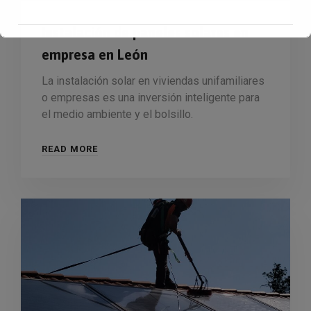
Instalación de paneles solares en
empresa en León
Esto se cerrará en
15
segundos
La instalación solar en viviendas unifamiliares
o empresas es una inversión inteligente para
el medio ambiente y el bolsillo.
READ MORE