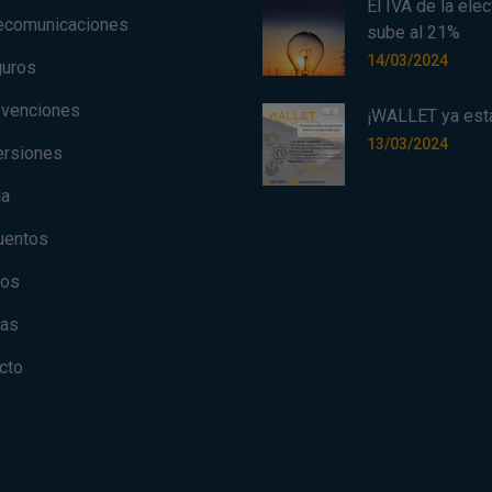
El IVA de la elec
ecomunicaciones
sube al 21%
14/03/2024
uros
venciones
¡WALLET ya está
13/03/2024
ersiones
ua
uentos
jos
ias
cto