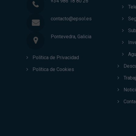
+34 986 18 80 26
Tel
contacto@epsol.es
Seg
Sub
Pontevedra, Galicia
Inv
Ag
Política de Privacidad
Desc
Política de Cookies
Traba
Notic
Conta