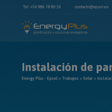
Skip
Tel: +34 986 18 80 26
contacto@epsol.es
to
content
Instalación de pa
Energy Plus - Epsol
>
Trabajos
>
Solar
>
Instala