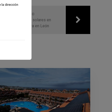
 la dirección
Next Trabajo
alación de paneles solares en
resa de agricultura en León