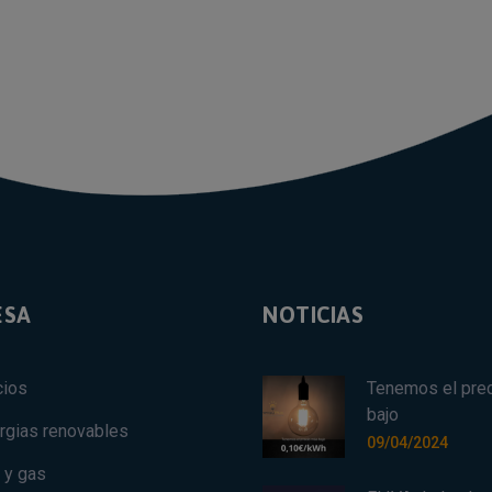
ESA
NOTICIAS
cios
Tenemos el pre
bajo
rgias renovables
09/04/2024
 y gas