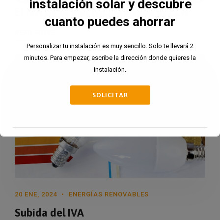
instalación solar y descubre
El IVA de la electricidad sube al 21%
cuanto puedes ahorrar
READ MORE
Personalizar tu instalación es muy sencillo. Solo te llevará 2
minutos. Para empezar, escribe la dirección donde quieres la
instalación.
SOLICITAR
Esto se cerrará en
15
segundos
20 ENE, 2024
ENERGÍAS RENOVABLES
Subida del IVA