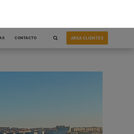
ivienda unifamiliar en Salamanca es una decisión
nto económicas como ambientales. A continuación,
iderar la adopción de la energía solar en este