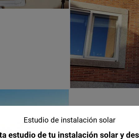
quieres la instalación.
SOLICITAR
Esto se cerrará en
14
segundos