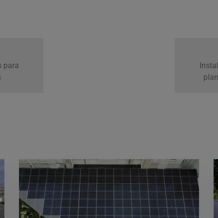
s para
Insta
s
plan