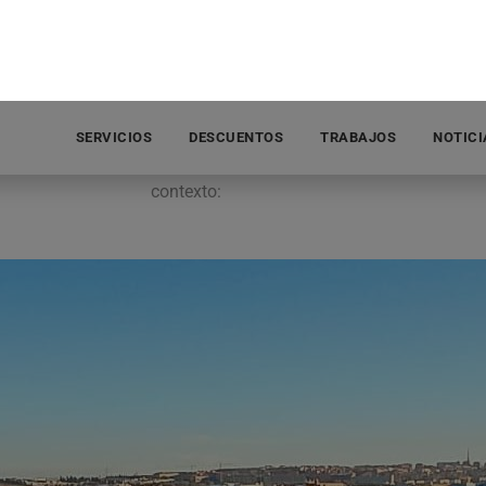
INFORMACIÓN DEL TRABAJO
La instalación de paneles solares en una v
que puede ofrecer una serie de ventajas ta
se destacan algunas razones clave para cons
contexto: