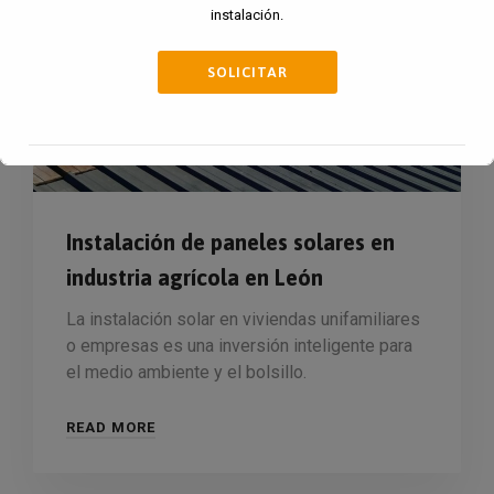
instalación.
SOLICITAR
Esto se cerrará en
15
segundos
Instalación de paneles solares en
industria agrícola en León
La instalación solar en viviendas unifamiliares
o empresas es una inversión inteligente para
el medio ambiente y el bolsillo.
READ MORE