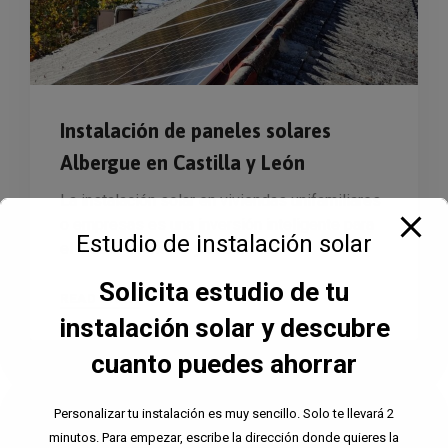
Instalación de paneles solares
Albergue en Castilla y León
La instalación solar en viviendas unifamiliares
o empresas es una inversión inteligente para
Estudio de instalación solar
el medio ambiente y el bolsillo.
Solicita estudio de tu
READ MORE
instalación solar y descubre
cuanto puedes ahorrar
Personalizar tu instalación es muy sencillo. Solo te llevará 2
minutos. Para empezar, escribe la dirección donde quieres la