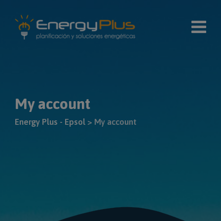
Skip
modal-check
to
content
My account
Energy Plus - Epsol
>
My account