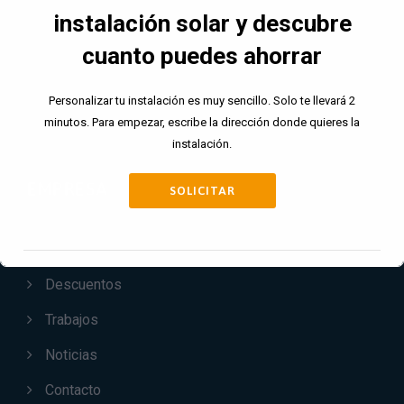
instalación solar y descubre
Política de Privacidad
cuanto puedes ahorrar
Política de Cookies
Personalizar tu instalación es muy sencillo. Solo te llevará 2
minutos. Para empezar, escribe la dirección donde quieres la
instalación.
EMPRESA
SOLICITAR
Servicios
Descuentos
Esto se cerrará en
17
segundos
Trabajos
Noticias
Contacto